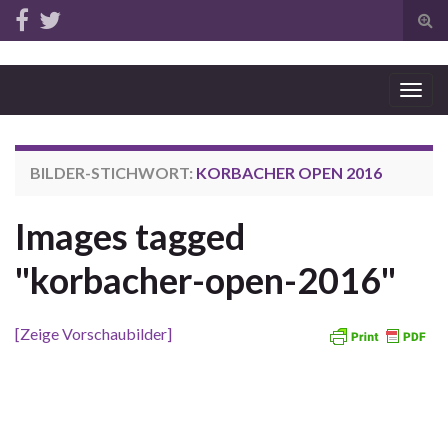
Tog
sear
for
Togg
navig
BILDER-STICHWORT:
KORBACHER OPEN 2016
Images tagged
"korbacher-open-2016"
[Zeige Vorschaubilder]