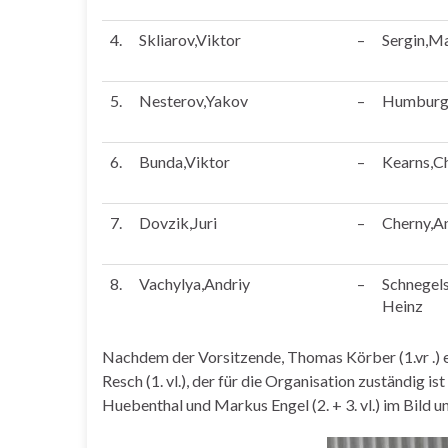
4.
Skliarov,Viktor
–
Sergin,M
5.
Nesterov,Yakov
–
Humburg,
6.
Bunda,Viktor
–
Kearns,C
7.
Dovzik,Juri
–
Cherny,A
8.
Vachylya,Andriy
–
Schnegels
Heinz
Nachdem der Vorsitzende, Thomas Körber (1.vr .) e
Resch (1. vl.), der für die Organisation zuständig i
Huebenthal und Markus Engel (2. + 3. vl.) im Bild u