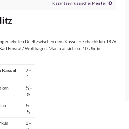
Riazantsev russischer Meister
litz
angersehnten Duell zwischen dem Kasseler Schachklub 1876
Bad Emstal / Wolfhagen. Man traf sich um 10 Uhr in
 Kassel
7 –
1
akan
½ –
½
rian
½ –
½
rkus
1 –