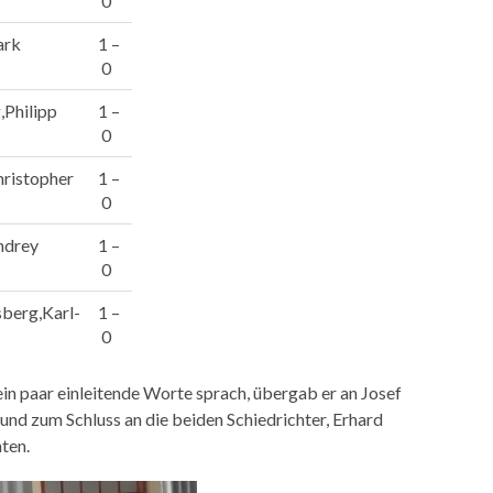
0
ark
1 –
0
Philipp
1 –
0
hristopher
1 –
0
ndrey
1 –
0
berg,Karl-
1 –
0
in paar einleitende Worte sprach, übergab er an Josef
st und zum Schluss an die beiden Schiedrichter, Erhard
nten.