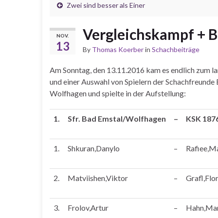
Zwei sind besser als Einer
Vergleichskampf + B
NOV.
13
By
Thomas Koerber
in
Schachbeiträge
Am Sonntag, den 13.11.2016 kam es endlich zum l
und einer Auswahl von Spielern der Schachfreunde 
Wolfhagen und spielte in der Aufstellung:
1.
Sfr. Bad Emstal/Wolfhagen
–
KSK 1876
1.
Shkuran,Danylo
–
Rafiee,M
2.
Matviishen,Viktor
–
Grafl,Flo
3.
Frolov,Artur
–
Hahn,Ma