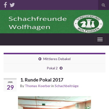
Tog
sear
for
Togg
navig
Mittleres Debakel
Pokal 2
1. Runde Pokal 2017
JAN.
29
By
Thomas Koerber
in
Schachbeiträge