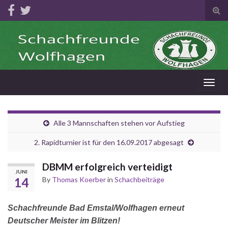
Tog
sear
for
Togg
navig
Alle 3 Mannschaften stehen vor Aufstieg
2. Rapidturnier ist für den 16.09.2017 abgesagt
DBMM erfolgreich verteidigt
JUNI
14
By
Thomas Koerber
in
Schachbeiträge
Schachfreunde Bad Emstal/Wolfhagen erneut
Deutscher Meister im Blitzen!