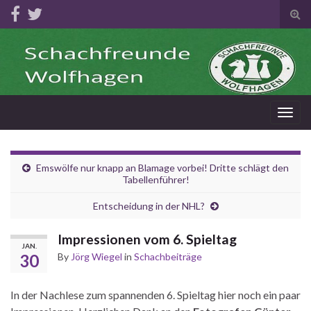
Tog
sear
for
Togg
navig
Emswölfe nur knapp an Blamage vorbei! Dritte schlägt den
Tabellenführer!
Entscheidung in der NHL?
Impressionen vom 6. Spieltag
JAN.
30
By
Jörg Wiegel
in
Schachbeiträge
In der Nachlese zum spannenden 6. Spieltag hier noch ein paar