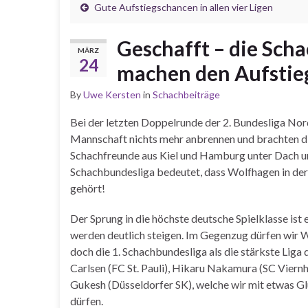
Gute Aufstiegschancen in allen vier Ligen
Geschafft – die Sc
MÄRZ
24
machen den Aufstieg 
By
Uwe Kersten
in
Schachbeiträge
Bei der letzten Doppelrunde der 2. Bundesliga Nor
Mannschaft nichts mehr anbrennen und brachten di
Schachfreunde aus Kiel und Hamburg unter Dach un
Schachbundesliga bedeutet, dass Wolfhagen in der
gehört!
Der Sprung in die höchste deutsche Spielklasse ist 
werden deutlich steigen. Im Gegenzug dürfen wir 
doch die 1. Schachbundesliga als die stärkste Liga 
Carlsen (FC St. Pauli), Hikaru Nakamura (SC Vie
Gukesh (Düsseldorfer SK), welche wir mit etwas G
dürfen.