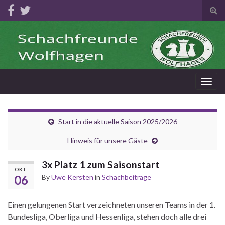
Tog
sear
for
Togg
navig
Start in die aktuelle Saison 2025/2026
Hinweis für unsere Gäste
3x Platz 1 zum Saisonstart
OKT.
06
By
Uwe Kersten
in
Schachbeiträge
Einen gelungenen Start verzeichneten unseren Teams in der 1.
Bundesliga, Oberliga und Hessenliga, stehen doch alle drei