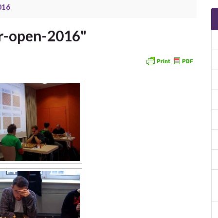
016
r-open-2016"