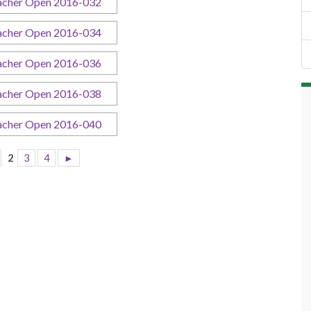
2
3
4
►