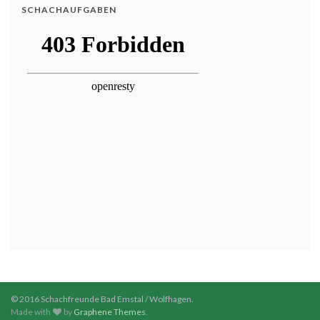
SCHACHAUFGABEN
© 2016 Schachfreunde Bad Emstal / Wolfhagen.
Made with
by
Graphene Themes
.