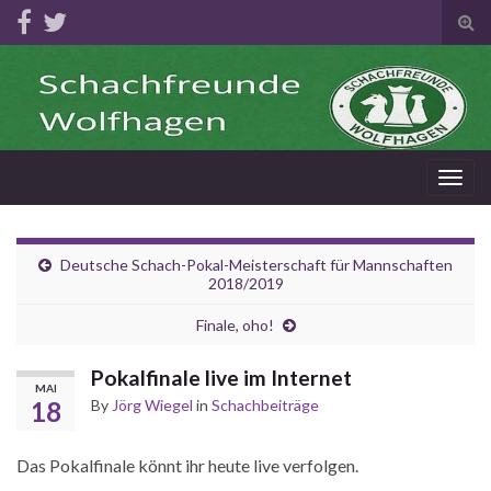
Tog
sear
for
Togg
navig
Deutsche Schach-Pokal-Meisterschaft für Mannschaften
2018/2019
Finale, oho!
Pokalfinale live im Internet
MAI
18
By
Jörg Wiegel
in
Schachbeiträge
Das Pokalfinale könnt ihr heute live verfolgen.