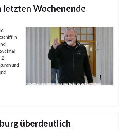
 letzten Wochenende
am
schiff in
und
 zweimal
:2
hkuran und
 und
burg überdeutlich