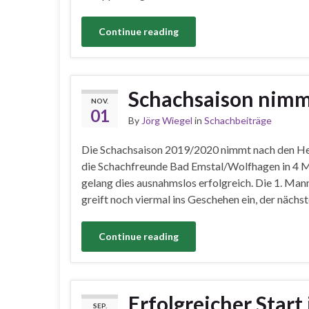
Continue reading
Schachsaison nimm
NOV.
01
By
Jörg Wiegel
in
Schachbeiträge
Die Schachsaison 2019/2020 nimmt nach den Her
die Schachfreunde Bad Emstal/Wolfhagen in 4 Ma
gelang dies ausnahmslos erfolgreich. Die 1. Mann
greift noch viermal ins Geschehen ein, der nächs
Continue reading
Erfolgreicher Start 
SEP.