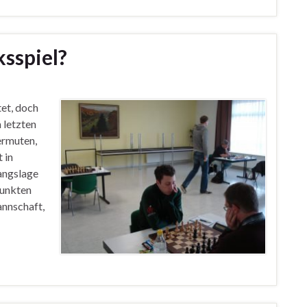
ksspiel?
tet, doch
 letzten
ermuten,
 in
angslage
Punkten
annschaft,