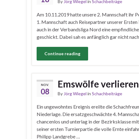
By
Jörg Wiegel
in
Schachbeiträge
Am 10.11.2019 hatte unsere 2. Mannschaft ihr Pe
1. Mannschaft auch Reisepartner unserer Ersten 
auch in der Verbandsliga Nord eine empfindlich
geschickt. Dabei sah es anfänglich gar nicht nac
Continue reading
Emswölfe verliere
NOV.
08
By
Jörg Wiegel
in
Schachbeiträge
Ein ungewohntes Ereignis ereilte die Schachfr
Niederlage. Die ersatzgeschwächte 4. Mannscha
chancenlos und unterlag in der Bezirksklasse mi
seiner ersten Turnierpartie die volle Ernte einf
Philipp Landgrebe …