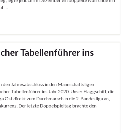
ieg, legte jedoch im Dezember ein doppelte Nullrunde hin
uf …
cher Tabellenführer ins
 den Jahresabschluss in den Mannschaftsligen
acher Tabellenführer ins Jahr 2020. Unser Flaggschiff, die
iga Ost direkt zum Durchmarsch in die 2. Bundesliga an,
nkurrenz. Der letzte Doppelspieltag brachte den