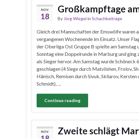
Großkampftage am
NOV.
18
By
Jörg Wiegel
in
Schachbeiträge
Gleich drei Mannschaften der Emswölfe waren 
vergangenen Wochenende im Einsatz. Unser Flag
der Oberliga Ost Gruppe B spielte am Samstag 
Sonntag eine Doppelrunde in Marburg und ging
als Sieger hervor. Am Samstag wurde Schöneck 6
geschlagen (4 Siege durch Matviishen, Frolov, S
Hänisch, Remisen durch Sivuk, Skliarov, Kersten
Schmidt), …
Continue reading
Zweite schlägt Mar
NOV.
18