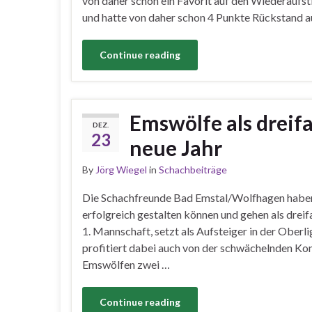
von daher schon ein Favorit auf den Wiederaufst
und hatte von daher schon 4 Punkte Rückstand a
Continue reading
Emswölfe als dreifa
DEZ.
23
neue Jahr
By
Jörg Wiegel
in
Schachbeiträge
Die Schachfreunde Bad Emstal/Wolfhagen haben
erfolgreich gestalten können und gehen als dreif
1. Mannschaft, setzt als Aufsteiger in der Oberl
profitiert dabei auch von der schwächelnden Ko
Emswölfen zwei …
Continue reading